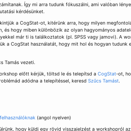
ámítanak. Így mi arra tudunk fókuszálni, ami valóban lény
utatási kérdésünket.
intjük a CogStat-ot, kitérünk arra, hogy milyen megfontol
n, és hogy miben különbözik az olyan hagyományos adate
lyekkel már ti is találkoztatok (pl. SPSS vagy jamovi). A 
ük a CogStat használatát, hogy mit hol és hogyan tudunk 
s Tamás vezeti.
rkshop előtt kérjük, töltsd le és telepítsd a
CogStat
-ot, h
roblémád adódna a telepítéssel, keresd
Szűcs Tamást
.
felhasználóknak
(angol nyelven)
érünk, hogy küldj egy rövid visszajelzést a workshopról a