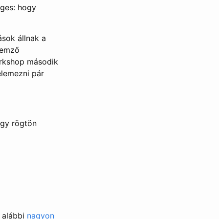
eges: hogy
ások állnak a
lemző
workshop második
elemezni pár
ogy rögtön
z alábbi
nagyon