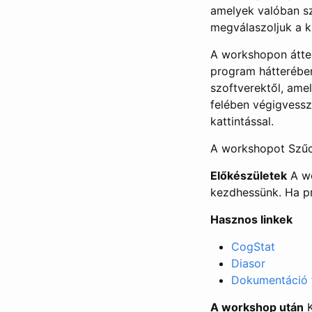
amelyek valóban sz
megválaszoljuk a k
A workshopon áttek
program hátterébe
szoftverektől, ame
felében végigvessz
kattintással.
A workshopot Szűc
Előkészületek
A wo
kezdhessünk. Ha p
Hasznos linkek
CogStat
Diasor
Dokumentáció 
A workshop után
K