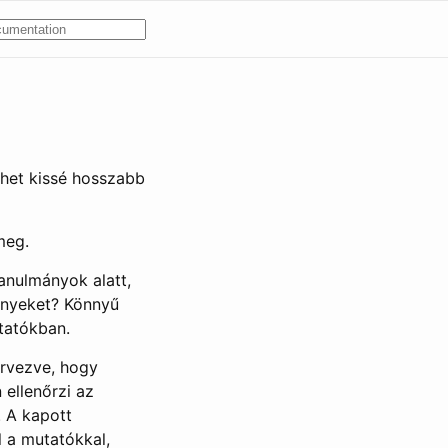
lehet kissé hosszabb
meg.
anulmányok alatt,
ényeket? Könnyű
utatókban.
ervezve, hogy
ellenőrzi az
. A kapott
l a mutatókkal,