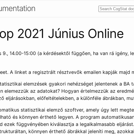
umentation
p 2021 Június Online
 9., 14.00-15:00 (a kérdésektől függően, ha van rá igény, 
t. A linket a regisztrált résztvevők emailen kapják majd 
tatisztikai elemzések gyakori nehézséget jelentenek a BA t
yan elemezzük az adatokat? Hogyan értelmezzük az eredm
ző eljárásokban, előfeltételekben, a különféle ábrákban, m
matikus statisztikai elemző szoftver, amely úgy lett megt
ható és könnyen érthető legyen. A program automatikusan 
jd ezek függvényében kiválasztja a legalkalmasabb eljárást
rukturáltan, könnyen érthető ábrákkal jeleníti meg, azokka