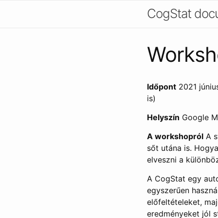
CogStat doc
Worksho
Időpont
2021 június
is)
Helyszín
Google Mee
A workshopról
A s
sőt utána is. Hog
elveszni a különbö
A CogStat egy auto
egyszerűen használ
előfeltételeket, ma
eredményeket jól st